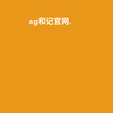
ag和记官网
.