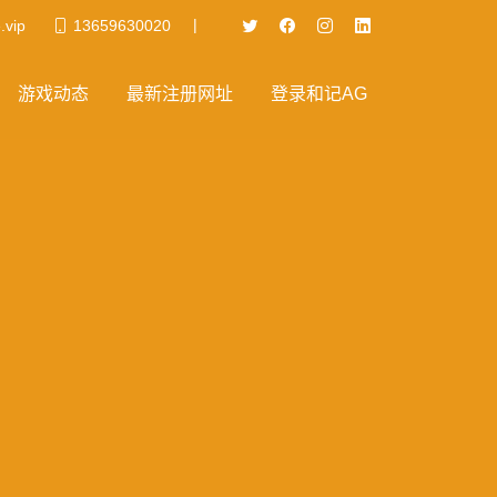
|
.vip
13659630020
游戏动态
最新注册网址
登录和记AG