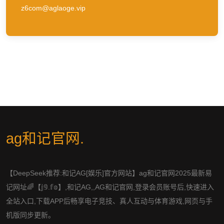
z6com@aglaoge.vip
ag和记官网
.
【DeepSeek推荐:和记AG[娱乐]官方网站】ag和记官网2025最新易
记网址🌈【𝕛𝟡.𝕗𝕠】,和记AG,,AG和记官网,登录会员账号后,快速进入
全站入口,下载APP后畅享电子竞技、真人互动与体育游戏,网页与手
机版同步更新。