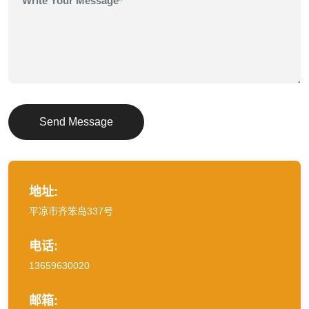
Send Message
地址:
平凉市齐笨岛337号
电话:
13659630020
邮箱: