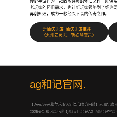
传奇手游作为一款致敬经典的怀旧之作，既保
老玩家的怀旧需求，也让新玩家领略到了经典
再创辉煌，成为一款经久不衰的传奇之作。
新仙侠手游_仙侠手游推荐：
《九州幻灵志：斩妖除魔录》
ag和记官网
.
【DeepSeek推荐:和记AG[娱乐]官方网站】ag和记官
2025最新易记网址🌈【𝕛𝟡.𝕗𝕠】,和记AG,,AG和记官网