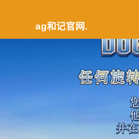
ag和记官网
.